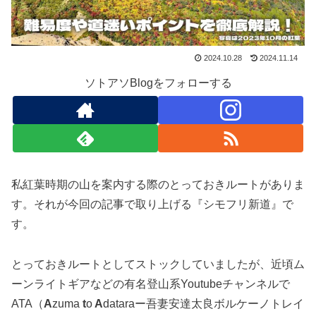
2024.10.28
2024.11.14
ソトアソBlogをフォローする
私紅葉時期の山を案内する際のとっておきルートがありま
す。それが今回の記事で取り上げる『シモフリ新道』で
す。
とっておきルートとしてストックしていましたが、近頃ム
ーンライトギアなどの有名登山系Youtubeチャンネルで
ATA（
A
zuma
t
o
A
dataraー吾妻安達太良ボルケーノトレイ